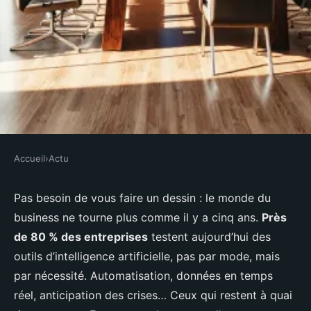
Accueil
›
Actu
ACTU
Les meilleures stratégies et
Pas besoin de vous faire un dessin : le monde du
business ne tourne plus comme il y a cinq ans.
Près
tendances du monde des affaires
de 80 % des entreprises
testent aujourd’hui des
outils d’intelligence artificielle, pas par mode, mais
Lambert
•
10/03/2026 09:08
•
9 min de lecture
par nécessité. Automatisation, données en temps
réel, anticipation des crises… Ceux qui restent à quai