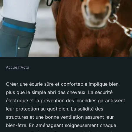
Accueil
›
Actu
ACTU
10 astuces pour créer une écurie
Créer une écurie sûre et confortable implique bien
plus que le simple abri des chevaux. La sécurité
sûre et confortable
électrique et la prévention des incendies garantissent
leur protection au quotidien. La solidité des
Joseph
•
22 octobre 2025
•
11 min de lecture
structures et une bonne ventilation assurent leur
bien-être. En aménageant soigneusement chaque