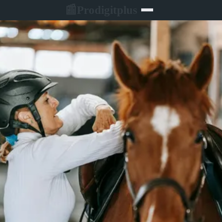
Prodigitplus
📰