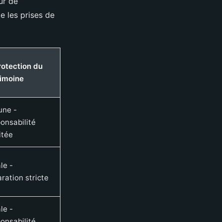
ur de
e les prises de
Protection du
rimoine
une -
onsabilité
mitée
le -
ration stricte
le -
onsabilité