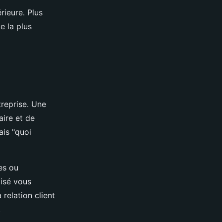
rieure. Plus
e la plus
treprise. Une
aire et de
ais "quoi
es ou
isé vous
relation client
.