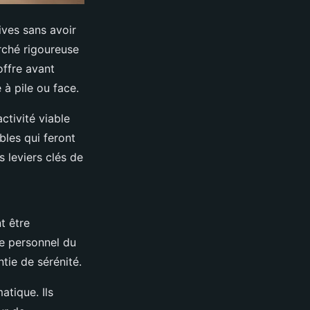
ives sans avoir
arché rigoureuse
offre avant
à pile ou face.
ctivité viable
bles qui feront
es leviers clés de
t être
ne personnel du
ntie de sérénité.
atique. Ils