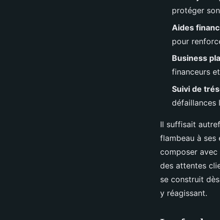
Lambert
•
23/06/2026 09:05
•
10 min de lecture
protéger son
Aides financ
pour renforc
Business pl
financeurs et
Suivi de tré
défaillances 
Il suffisait autr
flambeau à ses e
composer avec d
des attentes cli
se construit dès
y réagissant.