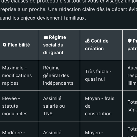
 des clauses de protection, surtout si vous envisagez un jo
treprise à un proche. Une rédaction claire dès le départ évit
quand les enjeux deviennent familiaux.
💼 Régime
💰 Coût de
🛡️ 
🔄 Flexibilité
social du
création
pat
dirigeant
Maximale -
Régime
Auc
Très faible -
modifications
général des
resp
quasi nul
rapides
indépendants
illi
Élevée -
Assimilé
Moyen - frais
Tota
statuts
salarié ou
de
sépa
modulables
TNS
constitution
Tota
Modérée -
Assimilé
Moyen -
resp