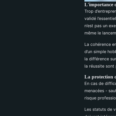
L'importance du
Trop d’entrepren
validé l’essenti
n’est pas un exe
même le lanceme
La cohérence ent
d’un simple hobb
la différence su
la réussite sont
La protection 
En cas de diffi
menacées - sauf
risque profession
Les statuts de v