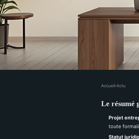
Accueil
›
Actu
ACTU
Le résumé g
Les enjeux méconnus 
Projet entre
d'entreprise en 2026
toute formali
Statut jurid