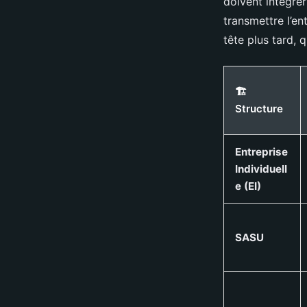
doivent intégrer
transmettre l’en
tête plus tard, 
🏗️
Structure
Entreprise
Individuell
e (EI)
SASU