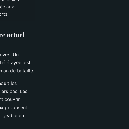
tée aux
orts
re actuel
euves. Un
ché étayée, est
lan de bataille.
éduit les
iers pas. Les
t couvrir
aux proposent
ligeable en