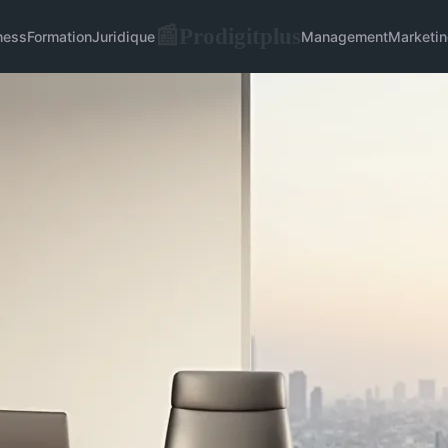
Prodigitplus
📰
ness
Formation
Juridique
Management
Marketin