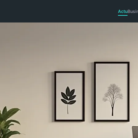
Actu
Busi