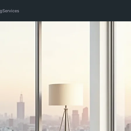
g
Services