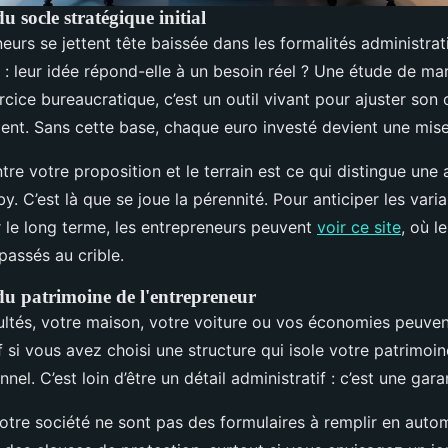
 socle stratégique initial
eurs se jettent tête baissée dans les formalités administrat
el : leur idée répond-elle à un besoin réel ? Une étude de m
rcice bureaucratique, c’est un outil vivant pour ajuster son 
nt. Sans cette base, chaque euro investé devient une mise 
re votre proposition et le terrain est ce qui distingue une a
y. C’est là que se joue la pérennité. Pour anticiper les varia
r le long terme, les entrepreneurs peuvent
voir ce site
, où l
 passés au crible.
du patrimoine de l'entrepreneur
cultés, votre maison, votre voiture ou vos économies peuven
 si vous avez choisi une structure qui isole votre patrimoi
nel. C’est loin d’être un détail administratif : c’est une gara
otre société ne sont pas des formulaires à remplir en autom