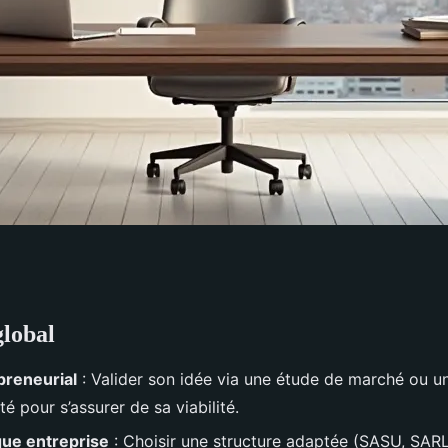
lobal
de la création
preneurial
: Valider son idée via une étude de marché ou 
té pour s’assurer de sa viabilité.
ique entreprise
: Choisir une structure adaptée (SASU, SARL