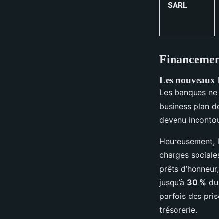
SARL
Financement
Les nouveaux le
Les banques ne 
business plan dé
devenu incontou
Heureusement, le
charges sociale
prêts d’honneur
jusqu’à
30 %
du 
parfois des pri
trésorerie.