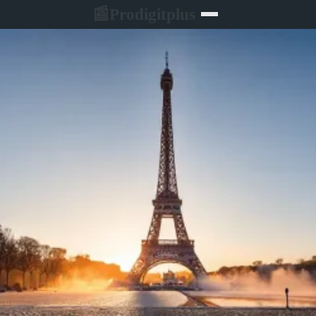
Prodigitplus
📰