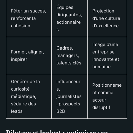
Équipes
Fêter un succès,
Projection
dirigeantes,
renforcer la
d'une culture
actionnaire
cohésion
d'excellence
s
Image d'une
Cadres,
Former, aligner,
entreprise
managers,
inspirer
innovante et
talents clés
humaine
Générer de la
Influenceur
Positionneme
curiosité
s,
nt comme
médiatique,
journalistes
acteur
séduire des
, prospects
disruptif
leads
B2B
Pilotage et budget : optimiser son