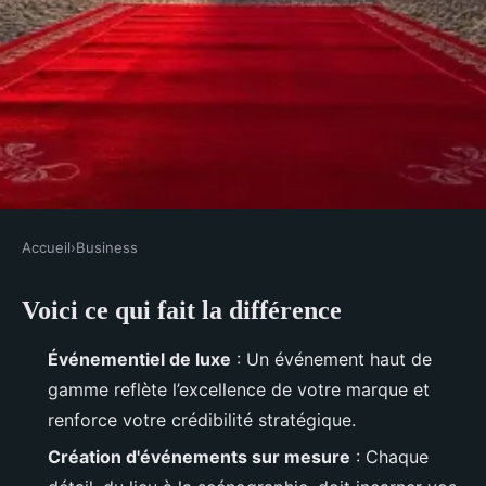
Accueil
›
Business
BUSINESS
Voici ce qui fait la différence
Événements de prestige à Paris :
l'excellence du sur-mesure
Événementiel de luxe
: Un événement haut de
gamme reflète l’excellence de votre marque et
Meissa
•
30/03/2026 09:57
•
11 min de lecture
renforce votre crédibilité stratégique.
Création d'événements sur mesure
: Chaque