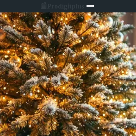
Prodigitplus
📰