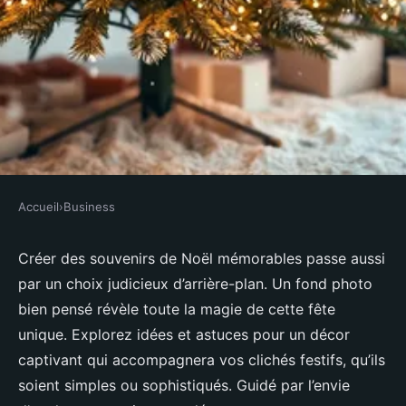
Accueil
›
Business
BUSINESS
Idées de fonds photo pour des
Créer des souvenirs de Noël mémorables passe aussi
par un choix judicieux d’arrière-plan. Un fond photo
souvenirs enchanteurs de noël
bien pensé révèle toute la magie de cette fête
unique. Explorez idées et astuces pour un décor
Joseph
•
10 octobre 2025
•
6 min de lecture
captivant qui accompagnera vos clichés festifs, qu’ils
soient simples ou sophistiqués. Guidé par l’envie