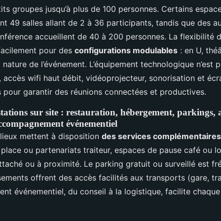
its groupes jusqu’à plus de 100 personnes. Certains espa
t 49 salles allant de 2 à 36 participants, tandis que des a
nférence accueillent de 40 à 200 personnes. La flexibilité
facilement pour des
configurations modulables
: en U, théâ
a nature de l’événement. L’équipement technologique n’est p
 accès wifi haut débit, vidéoprojecteur, sonorisation et écra
s pour garantir des réunions connectées et productives.
stations sur site : restauration, hébergement, parkings, a
 accompagnement événementiel
 lieux mettent à disposition
des services complémentaires
 place ou partenariats traiteur, espaces de pause café ou l
aché ou à proximité. Le parking gratuit ou surveillé est fr
sements offrent des accès facilités aux transports (gare, tr
t événementiel, du conseil à la logistique, facilite chaqu