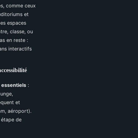
ces, comme ceux
uditoriums et
 des espaces
tre, classe, ou
as en reste :
ns interactifs
ccessibilité
 essentiels
:
ounge,
équent et
am, aéroport).
e étape de