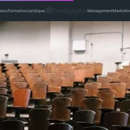
Prodigitplus
📰
ness
Formation
Juridique
Management
Marketin