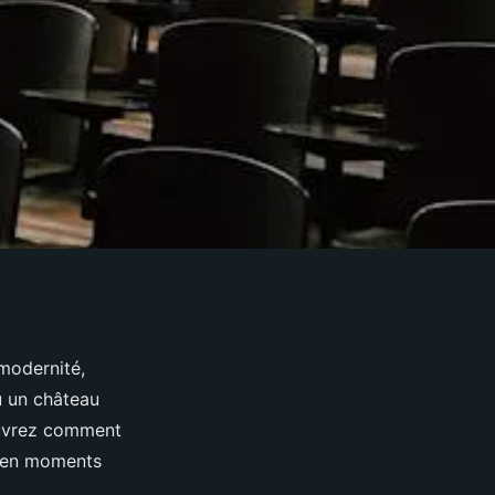
 modernité,
u un château
couvrez comment
s en moments