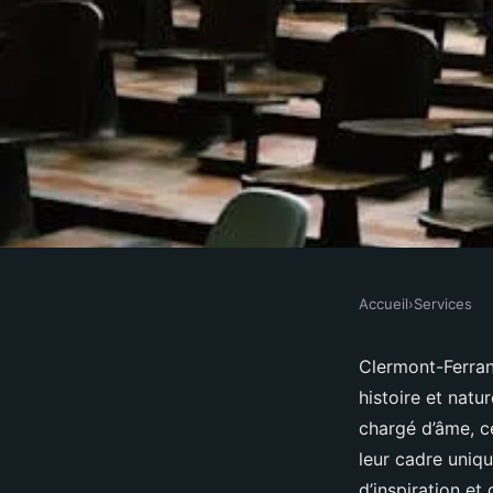
Accueil
›
Services
SERVICES
Location de salle de 
Clermont-Ferrand
histoire et natu
clermont-ferrand : lie
chargé d’âme, c
leur cadre uniq
d’inspiration et