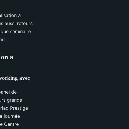
lisation à
is aussi retours
haque séminaire
on.
ion à
oworking avec
panel de
urs grands
riad Prestige
ne journée
le Centre