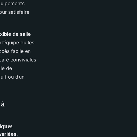
équipements
ur satisfaire
exible de salle
d’équipe ou les
ccès facile en
-café conviviales
lle de
uit ou d’un
 à
iques
variées
,