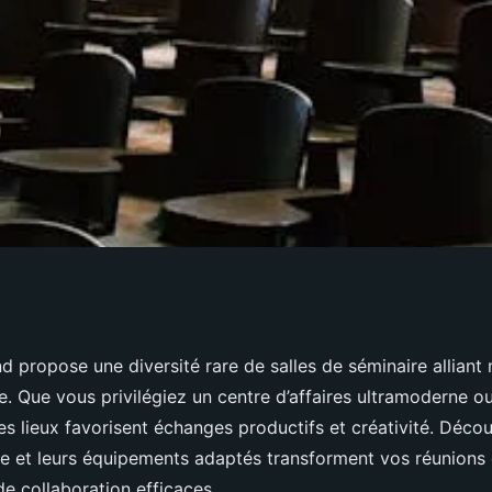
séminaire à
 propose une diversité rare de salles de séminaire alliant
re. Que vous privilégiez un centre d’affaires ultramoderne o
u d'inspiration et
es lieux favorisent échanges productifs et créativité. Dé
ue et leurs équipements adaptés transforment vos réunion
 de collaboration efficaces.