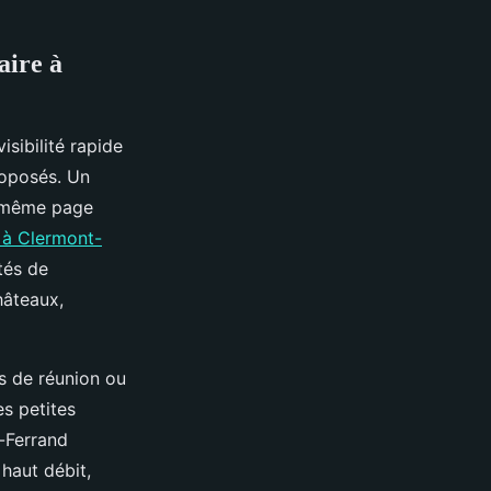
aire à
isibilité rapide
roposés. Un
ne même page
e à Clermont-
tés de
hâteaux,
les de réunion ou
s petites
-Ferrand
 haut débit,