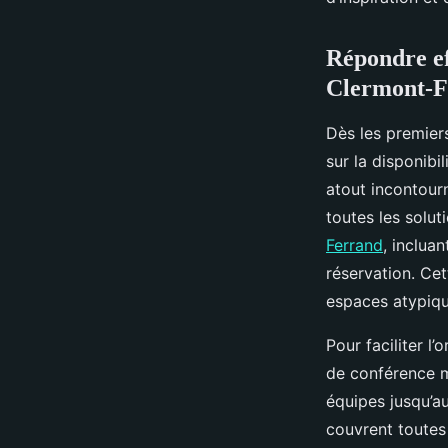
de collaboration
Répondre ef
Joseph
•
19 mai 2025
•
4 min de lecture
Clermont-F
Dès les premiers
sur la disponibi
atout incontour
toutes les solu
Ferrand
, inclua
réservation. Cet
espaces atypiqu
Pour faciliter l’
de conférence m
équipes jusqu’a
couvrent toutes 