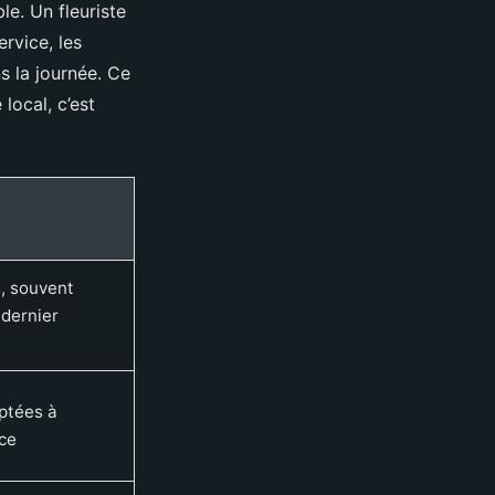
le. Un fleuriste
ervice, les
s la journée. Ce
 local, c’est
s, souvent
 dernier
ptées à
ace