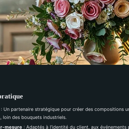
pratique
ris 4ème : créations
: Un partenaire stratégique pour créer des compositions u
lisés
s, loin des bouquets industriels.
ur-mesure
: Adaptés à l’identité du client, aux événements 