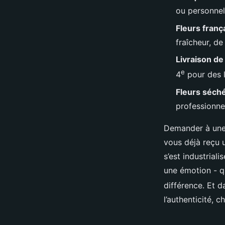
Nicet
•
10/04/2026 13:49
•
11 min de lecture
ou personnel
Fleurs franç
fraîcheur, de
Livraison de
e
4
pour des l
Fleurs séch
professionne
Demander à une 
vous déjà reçu u
s’est industrial
une émotion - qu’
différence. Et 
l’authenticité, c