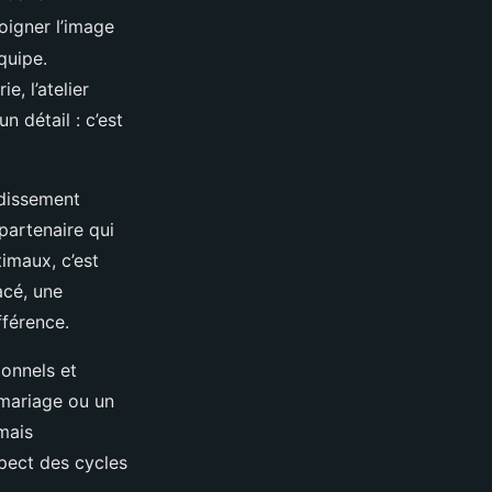
soigner l’image
quipe.
, l’atelier
 détail : c’est
ndissement
partenaire qui
timaux, c’est
acé, une
fférence.
onnels et
 mariage ou un
 mais
spect des cycles