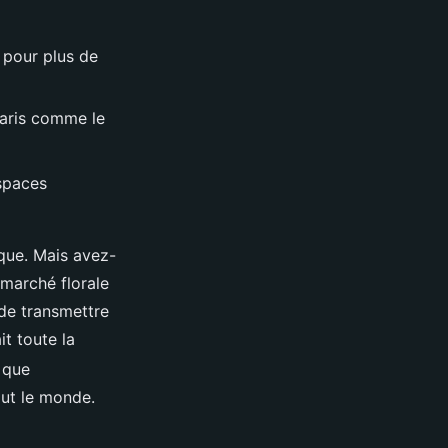
n pour plus de
Paris comme le
spaces
ique. Mais avez-
 marché florale
t de transmettre
it toute la
 que
tout le monde.