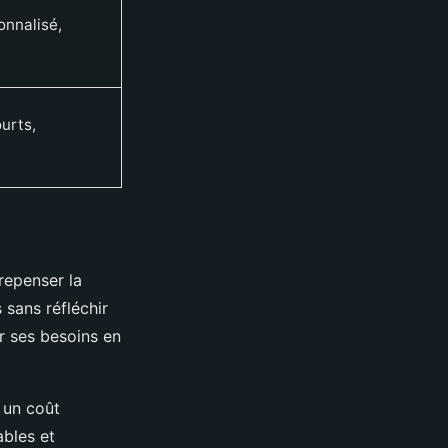
nnalisé,
ourts,
repenser la
 sans réfléchir
er ses besoins en
 un coût
ables et