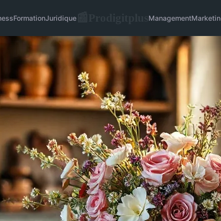
Prodigitplus
📰
ness
Formation
Juridique
Management
Marketin