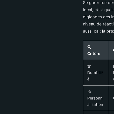
Se garer rue des
local, c’est quel
digicodes des i
niveau de réactiv
aussi ça :
la pr
🔍
Critère
🌸
Durabilit
é
🎨
Personn
alisation