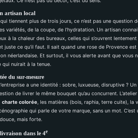
étaux. Ce n’est pas du décor, c’est du sens.
n artisan local
 qui tiennent plus de trois jours, ce n’est pas une question 
es variétés, de la coupe, de l’hydratation. Un artisan conna
eux à la chaleur des bureaux, celles qui s’ouvrent lentement
nt juste ce qu’il faut. Il sait quand une rose de Provence est
on néerlandaise. Et surtout, il vous alerte avant que vous n
 qui nuirait à la tenue.
tée du sur-mesure
ntreprise a une identité : sobre, luxueuse, disruptive ? Un 
uestion de livrer le même bouquet qu’au concurrent. L’atelier f
a
charte colorée
, les matières (bois, raphia, terre cuite), la
scénographie qui parle de votre marque, sans un mot. C’est
ouce, mais forte.
e
 livraison dans le 4