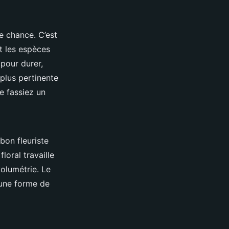
de chance. C’est
it les espèces
 pour durer,
 plus pertinente
e fassiez un
bon fleuriste
loral travaille
 volumétrie. Le
 une forme de