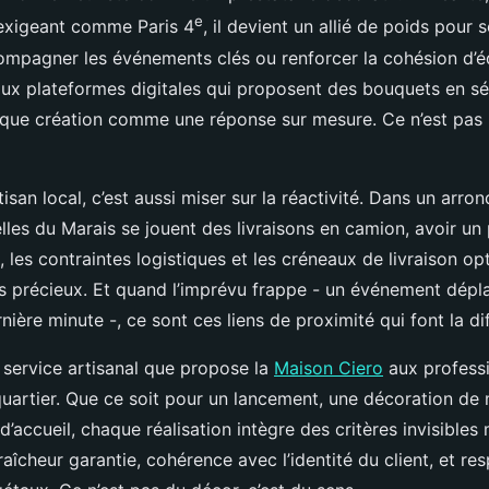
e
exigeant comme Paris 4
, il devient un allié de poids pour 
mpagner les événements clés ou renforcer la cohésion d’é
x plateformes digitales qui proposent des bouquets en série
aque création comme une réponse sur mesure. Ce n’est pas un
tisan local, c’est aussi miser sur la réactivité. Dans un arro
lles du Marais se jouent des livraisons en camion, avoir un 
x, les contraintes logistiques et les créneaux de livraison op
 précieux. Et quand l’imprévu frappe - un événement dépl
ère minute -, ce sont ces liens de proximité qui font la di
 service artisanal que propose la
Maison Ciero
aux professi
 quartier. Que ce soit pour un lancement, une décoration de
’accueil, chaque réalisation intègre des critères invisibles
raîcheur garantie, cohérence avec l’identité du client, et re