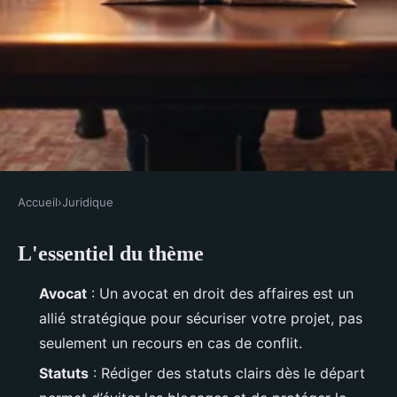
Accueil
›
Juridique
JURIDIQUE
L'essentiel du thème
Découvrez vos droits : guide
pratique pour s'y retrouver
Avocat
: Un avocat en droit des affaires est un
allié stratégique pour sécuriser votre projet, pas
Léopoldine
•
16/03/2026 16:06
•
11 min de lecture
seulement un recours en cas de conflit.
Statuts
: Rédiger des statuts clairs dès le départ