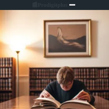
Prodigitplus
📰