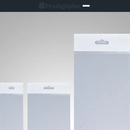
Prodigitplus
📰