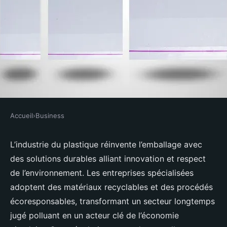
Accueil
›
Business
BUSINESS
Entreprise de plastique : l'avenir
L’industrie du plastique réinvente l’emballage avec
des solutions durables alliant innovation et respect
durable de l'emballage
de l’environnement. Les entreprises spécialisées
adoptent des matériaux recyclables et des procédés
Joseph
•
29 août 2025
•
3 min de lecture
écoresponsables, transformant un secteur longtemps
jugé polluant en un acteur clé de l’économie