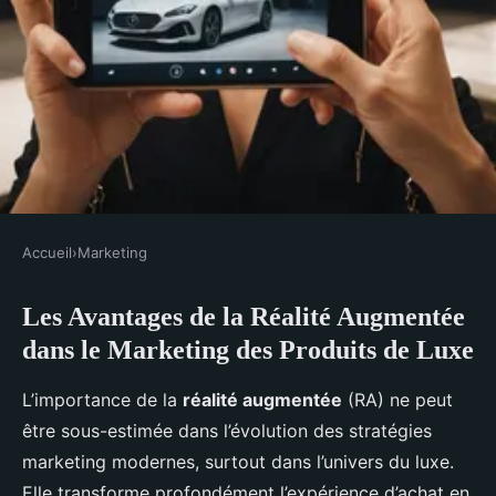
Accueil
›
Marketing
MARKETING
Les Avantages de la Réalité Augmentée
Les Bénéfices Inédits de la
dans le Marketing des Produits de Luxe
Réalité Augmentée dans le
Marketing des Produits de Luxe
L’importance de la
réalité augmentée
(RA) ne peut
être sous-estimée dans l’évolution des stratégies
Joseph
•
9 janvier 2025
•
6 min de lecture
marketing modernes, surtout dans l’univers du luxe.
Elle transforme profondément l’expérience d’achat en